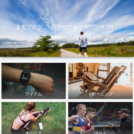
まるブログ ~目指せフルマラソンサブ4～
アイテム
トレーニング
体のケア
ペース