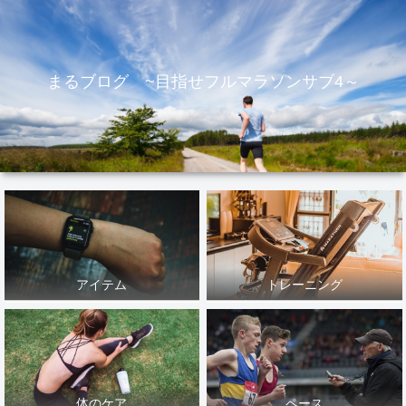
まるブログ ~目指せフルマラソンサブ4～
アイテム
トレーニング
体のケア
ペース