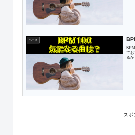
B
ペース
BP
てお
るか
スポ