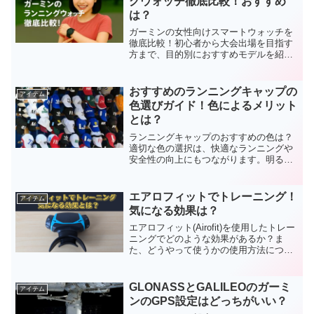
グウォッチ徹底比較！おすすめ
は？
ガーミンの女性向けスマートウォッチを
徹底比較！初心者から大会出場を目指す
方まで、目的別におすすめモデルを紹
介。機能・価格・デザインで選べる5選
で、あなたにぴったりの1本が見つかる！
おすすめのランニングキャップの
アイテム
色選びガイド！色によるメリット
とは？
ランニングキャップのおすすめの色は？
適切な色の選択は、快適なランニングや
安全性の向上にもつながります。明るい
色や暗い色のメリットなどさまざまな要
素を考慮したおすすめの色についてご紹
介します！
エアロフィットでトレーニング！
アイテム
気になる効果は？
エアロフィット(Airofit)を使用したトレー
ニングでどのような効果があるか？ま
た、どうやって使うかの使用方法につい
ても書いてみました！
GLONASSとGALILEOのガーミ
アイテム
ンのGPS設定はどっちがいい？