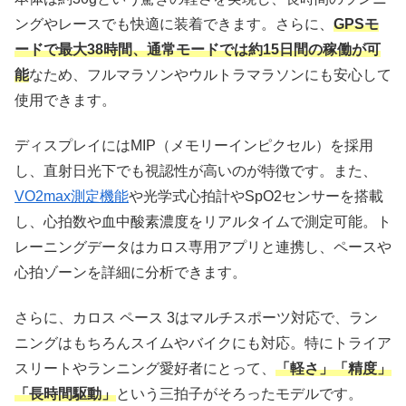
ングやレースでも快適に装着できます。さらに、
GPSモ
ードで最大38時間、通常モードでは約15日間の稼働が可
能
なため、フルマラソンやウルトラマラソンにも安心して
使用できます。
ディスプレイにはMIP（メモリーインピクセル）を採用
し、直射日光下でも視認性が高いのが特徴です。また、
VO2max測定機能
や光学式心拍計やSpO2センサーを搭載
し、心拍数や血中酸素濃度をリアルタイムで測定可能。ト
レーニングデータはカロス専用アプリと連携し、ペースや
心拍ゾーンを詳細に分析できます。
さらに、カロス ペース 3はマルチスポーツ対応で、ラン
ニングはもちろんスイムやバイクにも対応。特にトライア
スリートやランニング愛好者にとって、
「軽さ」「精度」
「長時間駆動」
という三拍子がそろったモデルです。