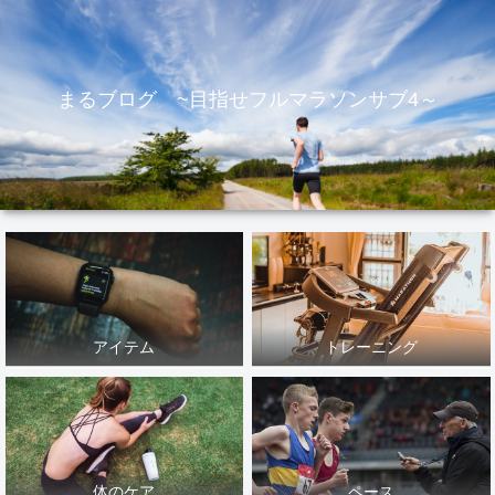
まるブログ ~目指せフルマラソンサブ4～
アイテム
トレーニング
体のケア
ペース