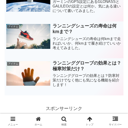
ガーミンのGPS設定にあるGLONASSと
GALILEOの設定とは何か。気にある違い
について書いてみました。
ランニングシューズの寿命は何
アイテム
kmまで？
ランニングシューズの寿命は何kmまで走
ればいいか、何kmまで履き続けていいか
考えてみました。
ランニンググローブの効果とは？
アイテム
極寒対策だけ？
ランニンググロープの効果とは？防寒対
策だけでなく他にも気になる機能を紹介
します！
スポンサーリンク
メニュー
ホーム
検索
トップ
サイドバー