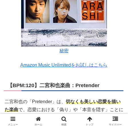
秘密
Amazon Music Unlimitedをお試しはこちら
【BPM:120】二宮和也楽曲：Pretender
二宮和也の「Pretender」は、
切なくも美しい恋愛を描い
た楽曲
で、恋愛における「偽り」や「本音を隠す」ことに
焦点を当てています。タイトルの「Pretender（偽る
人）」が示すように、歌詞には本当の気持ちを隠して振る
メニュー
ホーム
検索
トップ
サイドバー