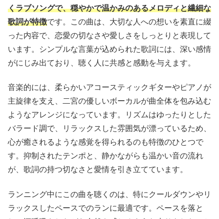
くラブソングで、穏やかで温かみのあるメロディと繊細な
歌詞が特徴
です。この曲は、大切な人への想いを素直に綴
った内容で、恋愛の切なさや愛しさをしっとりと表現して
います。シンプルな言葉が込められた歌詞には、深い感情
がにじみ出ており、聴く人に共感と感動を与えます。
音楽的には、柔らかいアコースティックギターやピアノが
主旋律を支え、二宮の優しいボーカルが曲全体を包み込む
ようなアレンジになっています。リズムはゆったりとした
バラード調で、リラックスした雰囲気が漂っているため、
心が癒されるような感覚を得られるのも特徴のひとつで
す。抑制されたテンポと、静かながらも温かい音の流れ
が、歌詞の持つ切なさと愛情を引き立てています。
ランニング中にこの曲を聴くのは、特にクールダウンやリ
ラックスしたペースでのランに最適です。ペースを落と