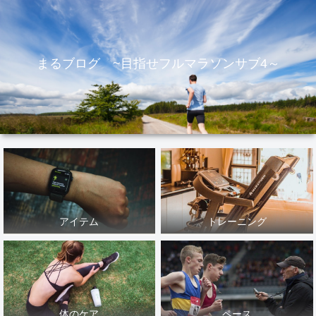
まるブログ ~目指せフルマラソンサブ4～
アイテム
トレーニング
体のケア
ペース