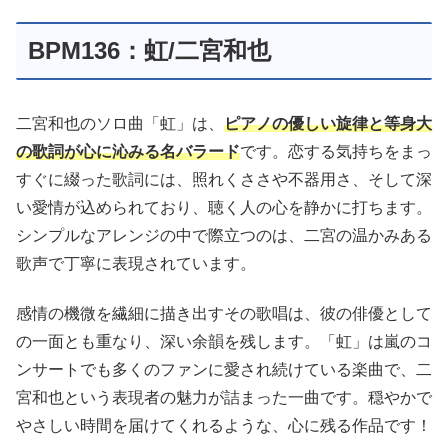
BPM136：虹/二宮和也
二宮和也のソロ曲「虹」は、
ピアノの優しい旋律と等身大
の歌詞が心に沁みる名バラード
です。恋する気持ちをまっ
すぐに綴った歌詞には、照れくささや不器用さ、そして深
い愛情が込められており、聴く人の心を静かに打ちます。
シンプルなアレンジの中で際立つのは、二宮の温かみある
歌声で丁寧に表現されています。
感情の機微を繊細に描き出すその歌唱は、彼の俳優として
の一面とも重なり、深い余韻を残します。「虹」は嵐のコ
ンサートでも多くのファンに愛され続けている楽曲で、二
宮和也という表現者の魅力が詰まった一曲です。穏やかで
やさしい時間を届けてくれるような、心に残る作品です！