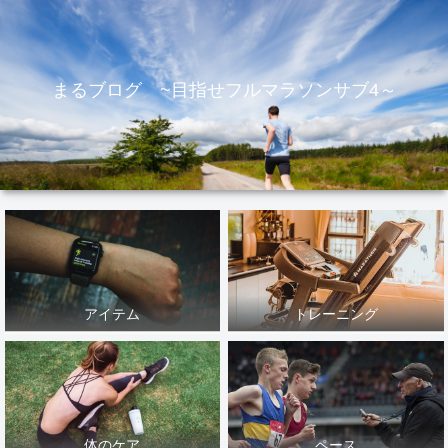
まるブログ ~目指せフルマラソンサブ4～
アイテム
トレーニング
体のケア
ペース