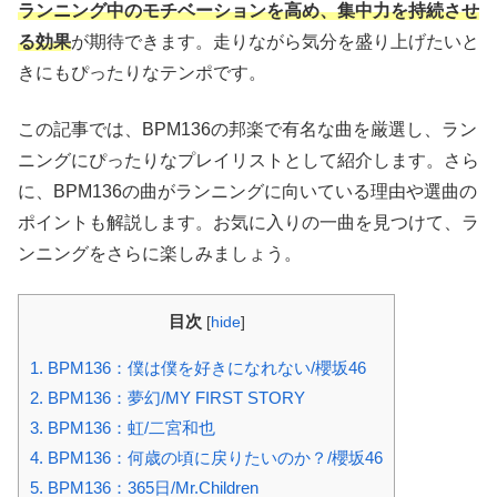
ランニング中のモチベーションを高め、集中力を持続させ
る効果
が期待できます。走りながら気分を盛り上げたいと
きにもぴったりなテンポです。
この記事では、BPM136の邦楽で有名な曲を厳選し、ラン
ニングにぴったりなプレイリストとして紹介します。さら
に、BPM136の曲がランニングに向いている理由や選曲の
ポイントも解説します。お気に入りの一曲を見つけて、ラ
ンニングをさらに楽しみましょう。
目次
[
hide
]
1.
BPM136：僕は僕を好きになれない/櫻坂46
2.
BPM136：夢幻/MY FIRST STORY
3.
BPM136：虹/二宮和也
4.
BPM136：何歳の頃に戻りたいのか？/櫻坂46
5.
BPM136：365日/Mr.Children