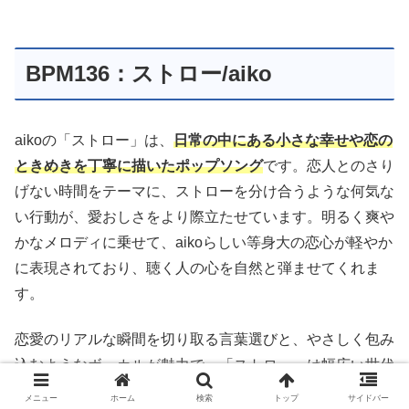
BPM136：ストロー/aiko
aikoの「ストロー」は、
日常の中にある小さな幸せや恋の
ときめきを丁寧に描いたポップソング
です。恋人とのさり
げない時間をテーマに、ストローを分け合うような何気な
い行動が、愛おしさをより際立たせています。明るく爽や
かなメロディに乗せて、aikoらしい等身大の恋心が軽やか
に表現されており、聴く人の心を自然と弾ませてくれま
す。
恋愛のリアルな瞬間を切り取る言葉選びと、やさしく包み
込むようなボーカルが魅力で、「ストロー」は幅広い世代
に支持されるラブソングです。気取らない愛のかたちを描
メニュー
ホーム
検索
トップ
サイドバー