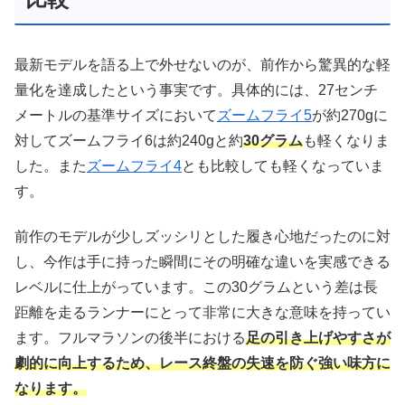
最新モデルを語る上で外せないのが、前作から驚異的な軽
量化を達成したという事実です。具体的には、27センチ
メートルの基準サイズにおいて
ズームフライ5
が約270gに
対してズームフライ6は約240gと約
30グラム
も軽くなりま
した。また
ズームフライ4
とも比較しても軽くなっていま
す。
前作のモデルが少しズッシリとした履き心地だったのに対
し、今作は手に持った瞬間にその明確な違いを実感できる
レベルに仕上がっています。この30グラムという差は長
距離を走るランナーにとって非常に大きな意味を持ってい
ます。フルマラソンの後半における
足の引き上げやすさが
劇的に向上するため、レース終盤の失速を防ぐ強い味方に
なります。