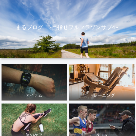
まるブログ ~目指せフルマラソンサブ4～
アイテム
トレーニング
体のケア
ペース