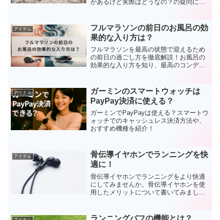
があるけど実際はどうなの？の疑問につ
いて書いてみました！
フルマラソンの前日のお風呂の効
アイテム
果的な入り方は？
フルマラソンを最高の状態で迎えるため
の前日の過ごし方を徹底解説！お風呂の
効果的な入り方を知り、最高のコンディ
ションを作りましょう。快眠を呼ぶ最適
温度、入浴タイミング、避けるべきNG行
動まで全て網羅しています。
ガーミンのスマートウォッチは
アイテム
PayPay決済に使える？
ガーミンでPayPayは使える？スマートウ
ォッチでのキャッシュレス決済方法や、
おすすめ機種を紹介！
骨伝導イヤホンでランニングを快
アイテム
適に！
骨伝導イヤホンでランニングをより快適
にしてみませんか。骨伝導イヤホンを使
用したメリットについて書いてみました
のでぜひ！
ランニングバフの機能とは？
アイテム